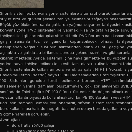
Sifonik sistemler, konvansiyonel sistemlere alternatif olarak tasarlanan,
suyun hızlı ve güvenli şekilde tahliye edilmesini sağlayan sistemlerdir.
Büyük yüz ölçümüne sahip çatılarda yağmur suyunun tahliyesini klasik
konvansiyonel PVC sistemleri ile yapmak, kısa ve orta vadede suyun
tahliyesi ile ilgili sorunlar çıkarabilmektedir. PVC Borunun çatı kısmındaki
girişin zamanla toz ve çamurla kapanabilecek olması, tahliyesi
hesaplanan yağmur suyunun miktarından daha az su geçişine yol
açmakta ve çatıda su birikmesi sonucu çökme, sızıntı, vs gibi sorunlar
çıkarabilmektedir. Ayrıca, sistemin içine hava girmekte ve bu yüzden su
yerine hava tahliye edilmekte, kesit tam olarak kullanılamamaktadır.
Sifonik sistemlerde kullanılan boru ve ek parçalar, HTPT ( Yüksek Isıya
Dayanımlı Termo Plastik ) veya PE 100 malzemeleden üretilmişlerdir. PE
100 Sistemler genelde tercih edilmekle beraber, HTPT sınıfındaki
malzemeler yanma damlaları oluşturmayan, çok zor alevlenici BS1D0
sınıfındadır Talebe göre PE 100 Sifonik Sistemler de döşenebilmektedir
ve uzun yıllardır piyasada kullanılmaktadırlar. PE 100 Boruların veya HTPT
Boruların temperli olması çok önemlidir, sifonik sistemlerde standart
boru kullanılması halinde, negatif basınçtan dolayı boruda çatlama veya
S çizme hareketi görülebilir.
Avantajları;
Boru hatları %100 çalışır
10 kata kadar daha fazla su taşınır