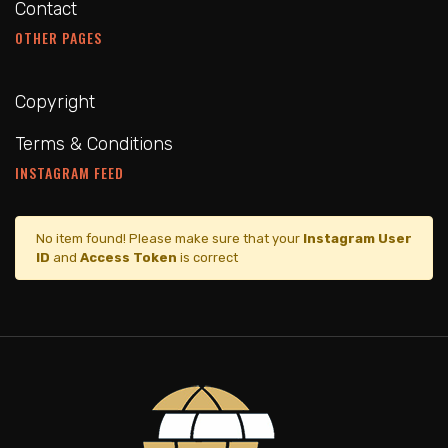
Contact
OTHER PAGES
Copyright
Terms & Conditions
INSTAGRAM FEED
No item found! Please make sure that your
Instagram User
ID
and
Access Token
is correct